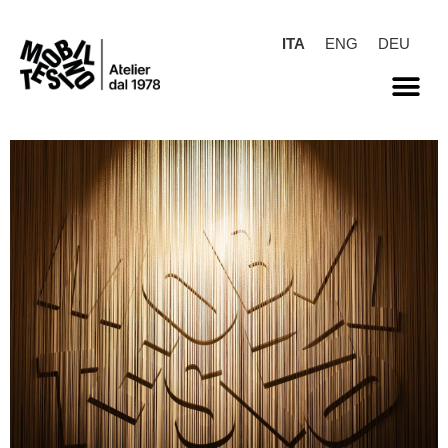
ITA
ENG
DEU