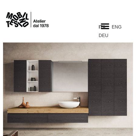
ITA
ENG
DEU